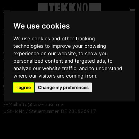
Zum
Hauptinhalt
springen
We use cookies
Dieser Online Shop wird betrieben von:
We use cookies and other tracking
technologies to improve your browsing
experience on our website, to show you
TANZ-RAUSCH / TEKKNOSHOP
personalized content and targeted ads, to
Vertretungsberechtigt:
analyze our website traffic, and to understand
Herr Mirko Schubert
where our visitors are coming from.
Warthaer Str. 81
01157Dresden
I agree
Change my preferences
Deutschland
E-Mail: info@tanz-rausch.de
USt-IdNr. / Steuernummer: DE 281826917