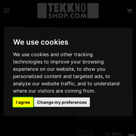
Zum
Hauptinhalt
springen
Ltd. Edition -
HOODIE 20 Jahre
We use cookies
TSBiN TSBiN
We use cookies and other tracking
Ausverkauf
technologies to improve your browsing
experience on our website, to show you
35,90 €
personalized content and targeted ads, to
49,90 €
analyze our website traffic, and to understand
where our visitors are coming from.
Größe
I agree
Change my preferences
In den