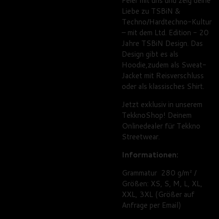
Feier mit uns und zeig deine
Liebe zu TSBiN &
Techno/Hardtechno-Kultur
– mit dem Ltd. Edition - 20
Jahre TSBiN Design. Das
Design gibt es als
Hoodie,zudem als Sweat-
Jacket mit Reisverschluss
oder als klassisches Shirt.
Jetzt exklusiv in unserem
TekknoShop! Deinem
Onlinedealer für Tekkno
Streetwear.
Informationen:
Grammatur 280 g/m² /
Größen: XS, S, M, L, XL,
XXL, 3XL (Größer auf
Anfrage per Email)