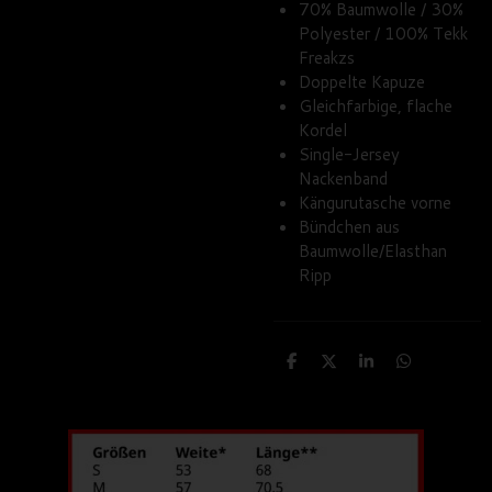
70% Baumwolle / 30%
Polyester / 100% Tekk
Freakzs
Doppelte Kapuze
Gleichfarbige, flache
Kordel
Single-Jersey
Nackenband
Kängurutasche vorne
Bündchen aus
Baumwolle/Elasthan
Ripp
T
T
T
T
e
e
e
e
i
i
i
i
l
l
l
l
e
e
e
e
n
n
n
n