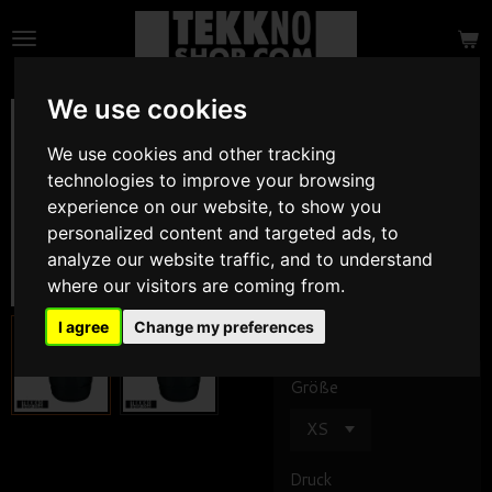
Zum
Hauptinhalt
springen
We use cookies
Bodywarmer
Weste STRASSE E
We use cookies and other tracking
techno oder
technologies to improve your browsing
experience on our website, to show you
TSBIN
personalized content and targeted ads, to
NEU
analyze our website traffic, and to understand
where our visitors are coming from.
44,90 €
I agree
Change my preferences
Größe
Druck