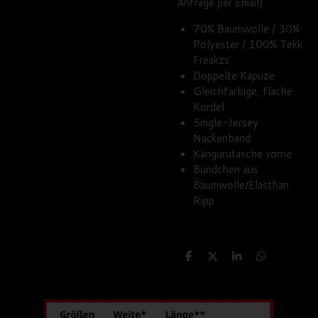
Anfrage per Email)
70% Baumwolle / 30%
Polyester / 100% Tekk
Freakzs
Doppelte Kapuze
Gleichfarbige, flache
Kordel
Single-Jersey
Nackenband
Kängurutasche vorne
Bündchen aus
Baumwolle/Elasthan
Ripp
T
T
T
T
e
e
e
e
i
i
i
i
l
l
l
l
e
e
e
e
n
n
n
n