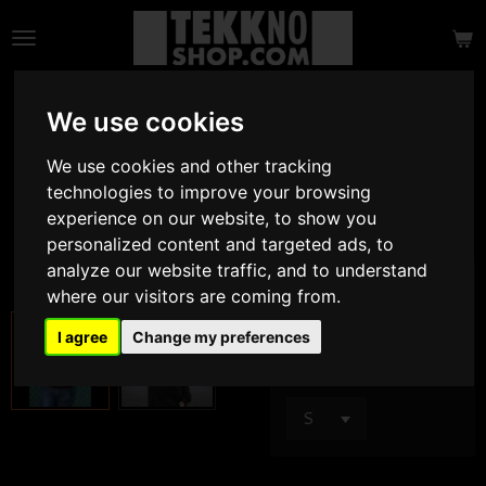
Zum
Hauptinhalt
springen
HOODIE STRASSE
We use cookies
E techno
We use cookies and other tracking
technologies to improve your browsing
37,90 €
experience on our website, to show you
personalized content and targeted ads, to
analyze our website traffic, and to understand
M / W
where our visitors are coming from.
I agree
Change my preferences
Größe