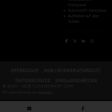
Frontpanel
Kunststoff-Verschluss
Aufkleber auf dem
Schirm
T
T
T
T
e
e
e
e
i
i
i
i
l
l
l
l
e
e
e
e
n
n
n
n
IMPRESSUM
AGB / WIDERRUFSRECHT
DATENSCHUTZ
ZAHLUNGSARTEN
© 2020 - 2026 TEKKNOSHOP.COM
Mit Unterstützung von
Webador