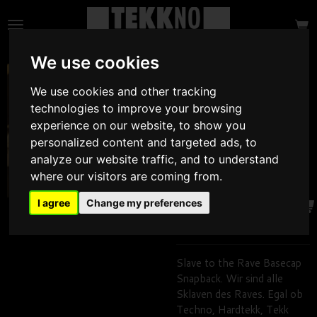
Zum
Hauptinhalt
springen
We use cookies
Slave to the Rave
We use cookies and other tracking
Basecap
technologies to improve your browsing
Snapback
experience on our website, to show you
personalized content and targeted ads, to
15,90 €
analyze our website traffic, and to understand
where our visitors are coming from.
In den
I agree
Change my preferences
Warenkorb
Slave to the Rave Basecap
Snapback. Wir sind alle
Sklaven des Raves. Egal ob
Techno, Hardtekk, Tekk